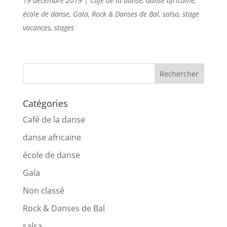
19 décembre 2019
|
Café de la danse
,
danse africaine
,
école de danse
,
Gala
,
Rock & Danses de Bal
,
salsa
,
stage
vacances
,
stages
Catégories
Café de la danse
danse africaine
école de danse
Gala
Non classé
Rock & Danses de Bal
salsa